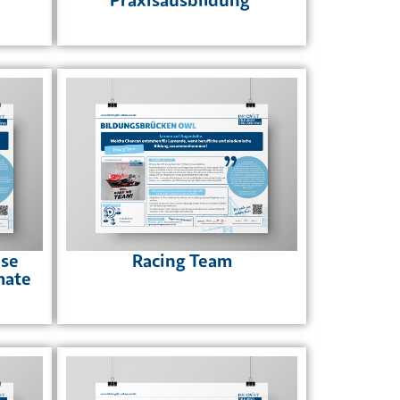
use
Racing Team
mate