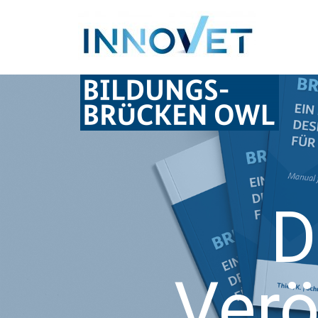
D
Verö